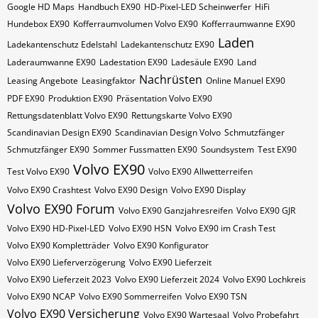
Google HD Maps
Handbuch EX90
HD-Pixel-LED Scheinwerfer
HiFi
Hundebox EX90
Kofferraumvolumen Volvo EX90
Kofferraumwanne EX90
Laden
Ladekantenschutz Edelstahl
Ladekantenschutz EX90
Laderaumwanne EX90
Ladestation EX90
Ladesäule EX90
Land
Nachrüsten
Leasing Angebote
Leasingfaktor
Online Manuel EX90
PDF EX90
Produktion EX90
Präsentation Volvo EX90
Rettungsdatenblatt Volvo EX90
Rettungskarte Volvo EX90
Scandinavian Design EX90
Scandinavian Design Volvo
Schmutzfänger
Schmutzfänger EX90
Sommer Fussmatten EX90
Soundsystem
Test EX90
Volvo EX90
Test Volvo EX90
Volvo EX90 Allwetterreifen
Volvo EX90 Crashtest
Volvo EX90 Design
Volvo EX90 Display
Volvo EX90 Forum
Volvo EX90 Ganzjahresreifen
Volvo EX90 GJR
Volvo EX90 HD-Pixel-LED
Volvo EX90 HSN
Volvo EX90 im Crash Test
Volvo EX90 Kompletträder
Volvo EX90 Konfigurator
Volvo EX90 Lieferverzögerung
Volvo EX90 Lieferzeit
Volvo EX90 Lieferzeit 2023
Volvo EX90 Lieferzeit 2024
Volvo EX90 Lochkreis
Volvo EX90 NCAP
Volvo EX90 Sommerreifen
Volvo EX90 TSN
Volvo EX90 Versicherung
Volvo EX90 Wartesaal
Volvo Probefahrt