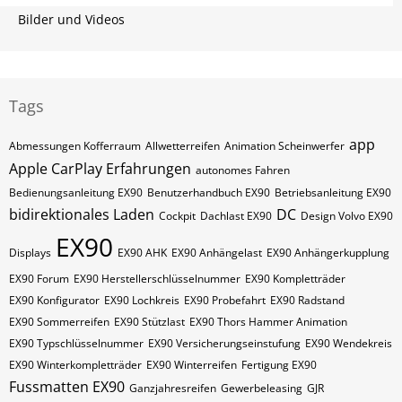
Bilder und Videos
Tags
app
Abmessungen Kofferraum
Allwetterreifen
Animation Scheinwerfer
Apple CarPlay Erfahrungen
autonomes Fahren
Bedienungsanleitung EX90
Benutzerhandbuch EX90
Betriebsanleitung EX90
bidirektionales Laden
DC
Cockpit
Dachlast EX90
Design Volvo EX90
EX90
Displays
EX90 AHK
EX90 Anhängelast
EX90 Anhängerkupplung
EX90 Forum
EX90 Herstellerschlüsselnummer
EX90 Kompletträder
EX90 Konfigurator
EX90 Lochkreis
EX90 Probefahrt
EX90 Radstand
EX90 Sommerreifen
EX90 Stützlast
EX90 Thors Hammer Animation
EX90 Typschlüsselnummer
EX90 Versicherungseinstufung
EX90 Wendekreis
EX90 Winterkompletträder
EX90 Winterreifen
Fertigung EX90
Fussmatten EX90
Ganzjahresreifen
Gewerbeleasing
GJR