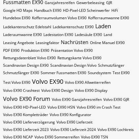
Fussmatten EX90
Ganzjahresreifen
Gewerbeleasing
GJR
Google HD Maps
Handbuch EX90
HD-Pixel-LED Scheinwerfer
HiFi
Hundebox EX90
Kofferraumvolumen Volvo EX90
Kofferraumwanne EX90
Laden
Ladekantenschutz Edelstahl
Ladekantenschutz EX90
Laderaumwanne EX90
Ladestation EX90
Ladesäule EX90
Land
Nachrüsten
Leasing Angebote
Leasingfaktor
Online Manuel EX90
PDF EX90
Produktion EX90
Präsentation Volvo EX90
Rettungsdatenblatt Volvo EX90
Rettungskarte Volvo EX90
Scandinavian Design EX90
Scandinavian Design Volvo
Schmutzfänger
Schmutzfänger EX90
Sommer Fussmatten EX90
Soundsystem
Test EX90
Volvo EX90
Test Volvo EX90
Volvo EX90 Allwetterreifen
Volvo EX90 Crashtest
Volvo EX90 Design
Volvo EX90 Display
Volvo EX90 Forum
Volvo EX90 Ganzjahresreifen
Volvo EX90 GJR
Volvo EX90 HD-Pixel-LED
Volvo EX90 HSN
Volvo EX90 im Crash Test
Volvo EX90 Kompletträder
Volvo EX90 Konfigurator
Volvo EX90 Lieferverzögerung
Volvo EX90 Lieferzeit
Volvo EX90 Lieferzeit 2023
Volvo EX90 Lieferzeit 2024
Volvo EX90 Lochkreis
Volvo EX90 NCAP
Volvo EX90 Sommerreifen
Volvo EX90 TSN