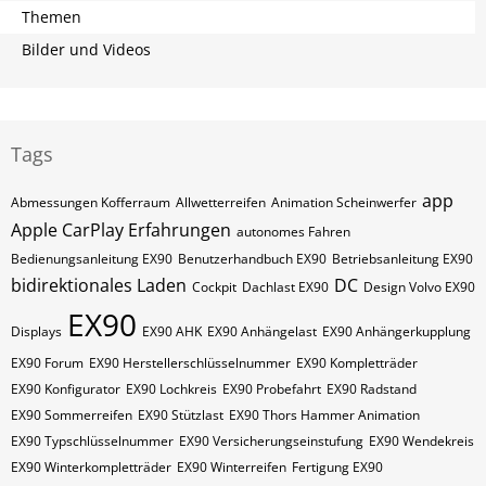
Themen
Bilder und Videos
Tags
app
Abmessungen Kofferraum
Allwetterreifen
Animation Scheinwerfer
Apple CarPlay Erfahrungen
autonomes Fahren
Bedienungsanleitung EX90
Benutzerhandbuch EX90
Betriebsanleitung EX90
bidirektionales Laden
DC
Cockpit
Dachlast EX90
Design Volvo EX90
EX90
Displays
EX90 AHK
EX90 Anhängelast
EX90 Anhängerkupplung
EX90 Forum
EX90 Herstellerschlüsselnummer
EX90 Kompletträder
EX90 Konfigurator
EX90 Lochkreis
EX90 Probefahrt
EX90 Radstand
EX90 Sommerreifen
EX90 Stützlast
EX90 Thors Hammer Animation
EX90 Typschlüsselnummer
EX90 Versicherungseinstufung
EX90 Wendekreis
EX90 Winterkompletträder
EX90 Winterreifen
Fertigung EX90