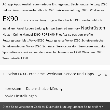
AC
app
Apps
Ausfall
automatische Entriegelung
Bedienungsanleitung EX90
Belcuchtung
Benutzerhandbuch EX90
Betriebsanleitung EX90
DC
diverse
EX90
Fahrerbeobachtung
fragen
Handbuch EX90
handschuhfach
Nachrüsten
installiert
Kabel
Laden
Ladung
lampe
Lenkrad
memory
Nutzer
Online Manuel EX90
PDF EX90
Pilot Assist
position
profile
Rettungsdatenblatt Volvo EX90
Rettungskarte Volvo EX90
Scheibenwischer
Scheibenwischer Volvo​ EX90
Schlüssel
Serviceposition
Servicestellung
sitz
Spurhalteassistent
verwenden
Waschanlagenmous EX90
Waschen EX90
Waschstraße EX90
Volvo EX90 - Probleme, Werkstatt, Service und Tipps
Impressum
Datenschutzerklärung
Cookie Einstellungen
Diese Seite verwendet Cookies. Durch die Nutzung unserer Seite erklären