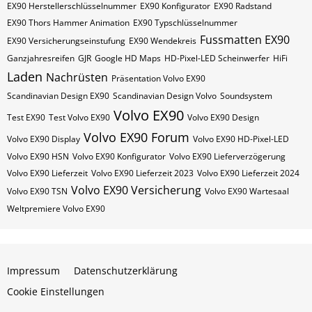
EX90 Herstellerschlüsselnummer
EX90 Konfigurator
EX90 Radstand
EX90 Thors Hammer Animation
EX90 Typschlüsselnummer
Fussmatten EX90
EX90 Versicherungseinstufung
EX90 Wendekreis
Ganzjahresreifen
GJR
Google HD Maps
HD-Pixel-LED Scheinwerfer
HiFi
Laden
Nachrüsten
Präsentation Volvo EX90
Scandinavian Design EX90
Scandinavian Design Volvo
Soundsystem
Volvo EX90
Test EX90
Test Volvo EX90
Volvo EX90 Design
Volvo EX90 Forum
Volvo EX90 Display
Volvo EX90 HD-Pixel-LED
Volvo EX90 HSN
Volvo EX90 Konfigurator
Volvo EX90 Lieferverzögerung
Volvo EX90 Lieferzeit
Volvo EX90 Lieferzeit 2023
Volvo EX90 Lieferzeit 2024
Volvo EX90 Versicherung
Volvo EX90 TSN
Volvo EX90 Wartesaal
Weltpremiere Volvo EX90
Impressum
Datenschutzerklärung
Cookie Einstellungen