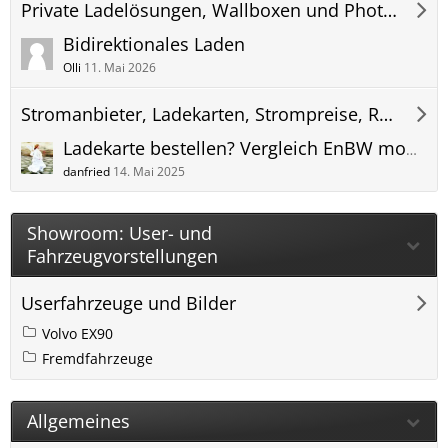
Private Ladelösungen, Wallboxen und Photovoltaik (PV) Anlagen
Bidirektionales Laden
Olli
11. Mai 2026
Stromanbieter, Ladekarten, Strompreise, Roaming und Abrechnung
Ladekarte bestellen? Vergleich EnBW mobility+ ADAC e-Charge Maingau Stadtwerke App oder?
danfried
14. Mai 2025
Showroom: User- und
Fahrzeugvorstellungen
Userfahrzeuge und Bilder
Volvo EX90
Fremdfahrzeuge
Allgemeines