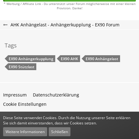
* Werbung / Affiliate Link - Du unterstützt unser Forum möglicherweise mit einer kleinen
Provision. Danke!
AHK Anhängelast - Anhängerkupplung - EX90 Forum
Tags
EX90 Anhängerkupplung
EX90 AHK
EX90 Anhängelast
EX90 Stützlast
Impressum
Datenschutzerklärung
Cookie Einstellungen
Diese Seite verwendet Cookies. Durch die Nutzung unserer Seite erklären
Community-Software:
WoltLab Suite™
Sie sich damit einverstanden, dass wir Cookies setzen.
Stil:
Classic
von
cls-design
Weitere Informationen
Schließen