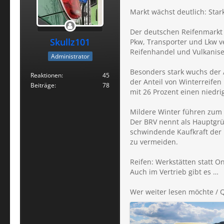
Markt wächst deutlich: Sta
Der deutschen Reifenmarkt 
Skullz101
Pkw, Transporter und Lkw v
Reifenhandel und Vulkanise
Administrator
Besonders stark wuchs der A
Reaktionen
45
der Anteil von Winterreifen
Beiträge
78
mit 26 Prozent einen niedrig
Mildere Winter führen zum 
Der BRV nennt als Hauptgrü
schwindende Kaufkraft der 
zu vermeiden.
Reifen: Werkstätten statt 
Auch im Vertrieb gibt es …
Wer weiter lesen möchte / Q