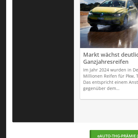
Markt wächst deutli
Ganzjahresreifen
Im Jahr 2024 wurden in D
Millionen Reifen für Pkw, 
Das entspricht einem Anst
gegenüber dem…
eAUTO-THG-PRÄMIE (