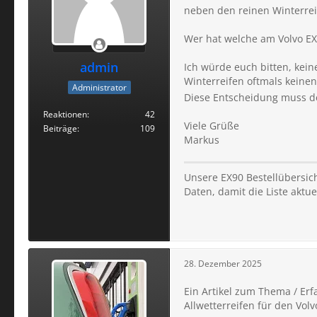
neben den reinen Winterrei
Wer hat welche am Volvo EX
admin
Ich würde euch bitten, kei
Winterreifen oftmals keine
Administrator
Diese Entscheidung muss de
Reaktionen
42
Viele Grüße
Beiträge
109
Markus
Unsere EX90 Bestellübersich
Daten, damit die Liste aktuel
28. Dezember 2025
Ein Artikel zum Thema / Erf
Allwetterreifen für den Volv