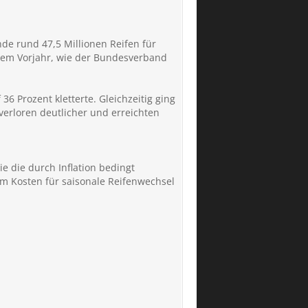
de rund 47,5 Millionen Reifen für
 dem Vorjahr, wie der Bundesverband
6 Prozent kletterte. Gleichzeitig ging
 verloren deutlicher und erreichten
 die durch Inflation bedingt
m Kosten für saisonale Reifenwechsel