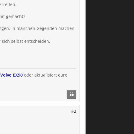
rreifen.
mit gemacht?
ufangen. In manchen Gegenden machen
 sich selbst entscheiden.
n Volvo EX90
oder aktualisiert eure
#2