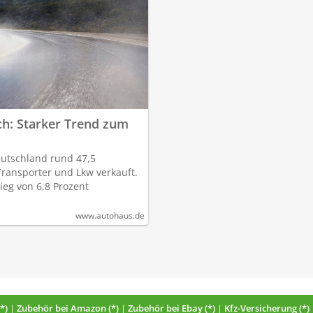
ch: Starker Trend zum
eutschland rund 47,5
Transporter und Lkw verkauft.
ieg von 6,8 Prozent
www.autohaus.de
*)
|
Zubehör bei Amazon (*)
|
Zubehör bei Ebay (*)
|
Kfz-Versicherung (*)